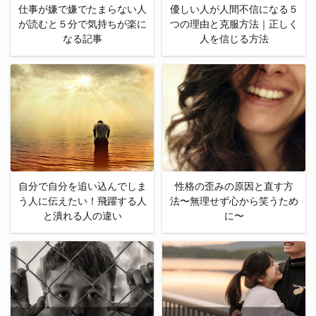
仕事が嫌で嫌でたまらない人
優しい人が人間不信になる５
が読むと５分で気持ちが楽に
つの理由と克服方法｜正しく
なる記事
人を信じる方法
自分で自分を追い込んでしま
性格の歪みの原因と直す方
う人に伝えたい！飛躍する人
法〜無理せず心から笑うため
と潰れる人の違い
に〜