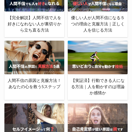
【完全解説】人間不信で人を
優しい人が人間不信になる５
好きになれない人が裏切りか
つの理由と克服方法｜正しく
ら立ち直る方法
人を信じる方法
人間不信の原因と克服方法！
【実証済】行動できる人にな
あなたの心を救う5ステップ
る方法｜人を動かすのは理論
か感情か