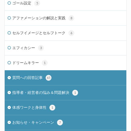
ゴール設定
5
アファメーションの解説と実践
8
セルフイメージとセルフトーク
6
エフィカシー
3
ドリームキラー
1
質問への回答記事
65
指導者・経営者の悩み＆問題解決
1
体感ワークと身体性
1
お知らせ・キャンペーン
7