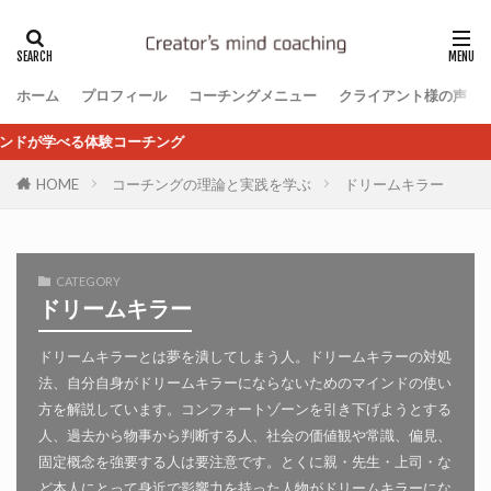
ホーム
プロフィール
コーチングメニュー
クライアント様の声
験コーチング
HOME
コーチングの理論と実践を学ぶ
ドリームキラー
CATEGORY
ドリームキラー
ドリームキラーとは夢を潰してしまう人。ドリームキラーの対処
法、自分自身がドリームキラーにならないためのマインドの使い
方を解説しています。コンフォートゾーンを引き下げようとする
人、過去から物事から判断する人、社会の価値観や常識、偏見、
固定概念を強要する人は要注意です。とくに親・先生・上司・な
ど本人にとって身近で影響力を持った人物がドリームキラーにな