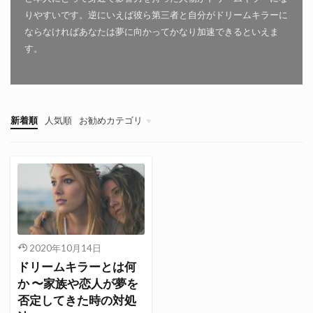
りやすいです。逆にいえば彼ら第三者と自分がドリームキラーに
ならなければあなたは夢に向かってかなり加速できるといえま
す。
新着順
人気順
お勧めカテゴリ
自分を変える方法論
恋愛・婚活・パートナー
仕事の悩み
自己肯定感
お金のマインドセット
コーチングの理論と実践を学ぶ
2020年10月14日
ドリームキラーとは何
か 〜家族や恋人が夢を
否定してきた時の対処