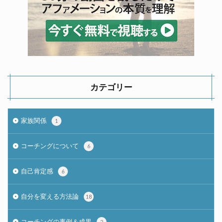
カテゴリー
家族関係
1
コーチングについて
6
自己肯定感
6
自分を変える方法論
18
コーチングの事例＆成果
2