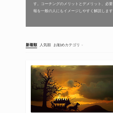
す。コーチングのメリットとデメリット、必要
報を一般の人にもイメージしやすく解説します
新着順
人気順
お勧めカテゴリ
自分を変える方法論
恋愛・婚活・パートナー
仕事の悩み
自己肯定感
お金のマインドセット
コーチングの理論と実践を学ぶ