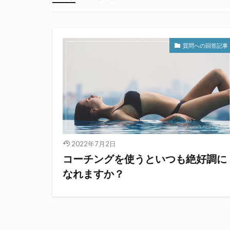
自分を変える方法論
恋愛・婚活・パートナー
仕事の悩み
自己肯定感
お金のマインドセット
コーチングの理論と実践を学ぶ
質問への回答記事
2022年7月2日
コーチングを使うといつも絶好調に
なれますか？