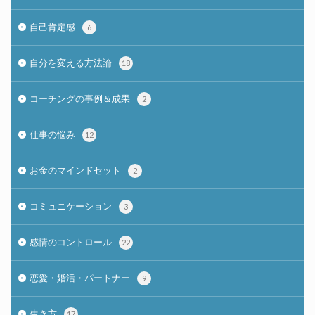
自己肯定感
6
自分を変える方法論
18
コーチングの事例＆成果
2
仕事の悩み
12
お金のマインドセット
2
コミュニケーション
3
感情のコントロール
22
恋愛・婚活・パートナー
9
生き方
17