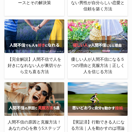
ースとその解決策
ない男性が自分らしい恋愛と
信頼を築く方法
【完全解説】人間不信で人を
優しい人が人間不信になる５
好きになれない人が裏切りか
つの理由と克服方法｜正しく
ら立ち直る方法
人を信じる方法
人間不信の原因と克服方法！
【実証済】行動できる人にな
あなたの心を救う5ステップ
る方法｜人を動かすのは理論