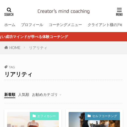
ホーム
プロフィール
コーチングメニュー
クライアント様の声
が学べる体験コーチング
HOME
リアリティ
TAG
リアリティ
新着順
人気順
お勧めカテゴリ
自分を変える方法論
恋愛・婚活・パートナー
仕事の悩み
自己肯定感
お金のマインドセット
コーチングの理論と実践を学ぶ
エフィカシー
セルフコーチング