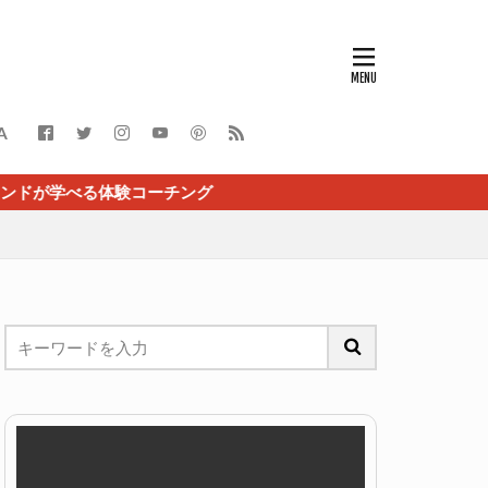
A
験コーチング