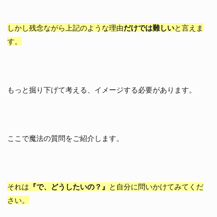
い
て
の
しかし残念ながら上記のような理由
だけでは難しい
と言えま
動
画
す。
解
説
理
想
の
もっと掘り下げて考える、イメージする必要があります。
体
型
の
モ
デ
ここで魔法の質問をご紹介します。
ル
を
い
つ
も
それは
『で、どうしたいの？』
と自分に問いかけてみてくだ
目
に
さい。
す