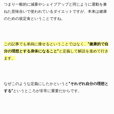
自
つまり一般的に減量やシェイプアップと同じように運動を兼
分
ねた意味合いで使われているダイエットですが、本来は健康
の
臨
のための規定食ということですね。
場
感
ス
タ
この記事でも単純に痩せるということではなく、
”健康的で自
イ
ル
分の理想とする身体になること”
と定義して解説を進めて行き
抜
ます。
群
の
自
分
が
当
なぜこのような定義にしたかというと
”それぞれ自分の理想と
た
する”
というところが非常に重要だからです。
り
前
無
意