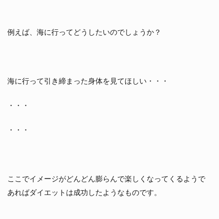
る
と
こ
ろ
例えば、海に行ってどうしたいのでしょうか？
に
置
く
ま
海に行って引き締まった身体を見てほしい・・・
と
め
・・・
・・・
ここでイメージがどんどん膨らんで楽しくなってくるようで
あればダイエットは成功したようなものです。