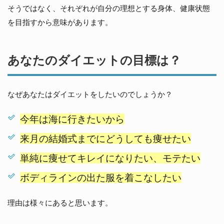
に
そうではなく、それぞれが自分の理想とする身体、健康状態
痩
せ
を目指すから意味があります。
る
具
体
あなたのダイエットの目標は？
的
な
ダ
イ
なぜあなたはダイエットをしたいのでしょうか？
エ
ッ
ト
今年は海に行きたいから
実
践
来月の結婚式までにどうしても痩せたい
法
単純に痩せてキレイになりたい、モテたい
ダ
イ
ボディラインの出た服を着こなしたい
エ
ッ
ト
理由は様々にあると思います。
に
つ