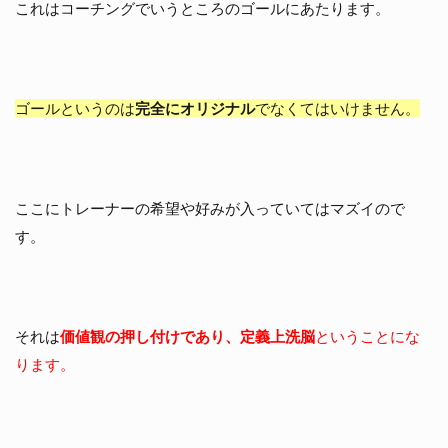
識
これはコーチングでいうところのゴールにあたります。
に
落
と
し
込
ゴールというのは
完全にオリジナル
でなくてはいけません。
む
と
痩
せ
た
ここにトレーナーの希望や好みが入っていてはマズイので
く
て
す。
た
ま
ら
な
く
それは
価値観の押し付けであり、定義上洗脳
ということにな
な
る
ります。
科
学
的