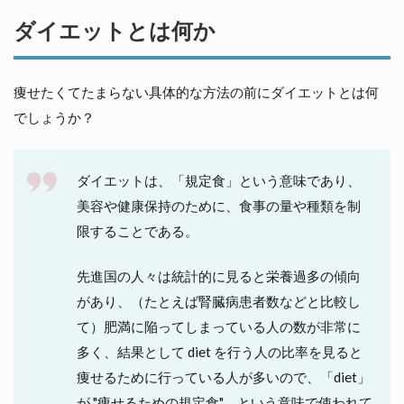
ッ
ダイエットとは何か
ト
と
は
何
痩せたくてたまらない具体的な方法の前にダイエットとは何
か
でしょうか？
あな
たの
ダイ
エッ
ダイエットは、「規定食」という意味であり、
トの
美容や健康保持のために、食事の量や種類を制
目標
限することである。
は？
あ
な
先進国の人々は統計的に見ると栄養過多の傾向
た
があり、（たとえば腎臓病患者数などと比較し
が
て）肥満に陥ってしまっている人の数が非常に
リ
バ
多く、結果として diet を行う人の比率を見ると
ウ
痩せるために行っている人が多いので、「diet」
ン
ド
が "痩せるための規定食"、という意味で使われて