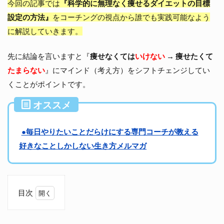
今回の記事では
『科学的に無理なく痩せるダイエットの目標
設定の方法』
をコーチングの視点から誰でも実践可能なよう
に解説していきます。
先に結論を言いますと『
痩せなくては
いけない
→ 痩せたくて
たまらない
』にマインド（考え方）をシフトチェンジしてい
くことがポイントです。
オススメ
●毎日やりたいことだらけにする専門コーチが教える
好きなことしかしない生き方メルマガ
目次
ダ
イ
エ