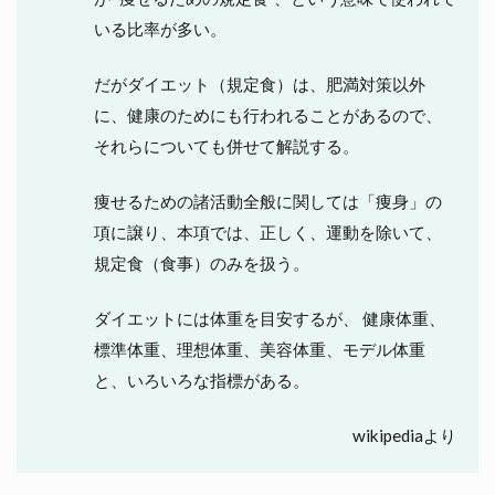
し
いる比率が多い。
て
し
ま
だがダイエット（規定食）は、肥満対策以外
う
に、健康のためにも行われることがあるので、
理
由
それらについても併せて解説する。
ダ
イ
痩せるための諸活動全般に関しては「痩身」の
エ
項に譲り、本項では、正しく、運動を除いて、
ッ
ト
規定食（食事）のみを扱う。
成
功
の
ダイエットには体重を目安するが、 健康体重、
ポ
標準体重、理想体重、美容体重、モデル体重
イ
ン
と、いろいろな指標がある。
ト
は
wikipediaより
理
想
の