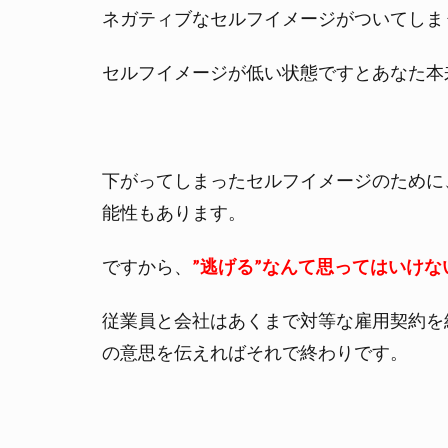
て
ネガティブなセルフイメージがついてしま
く
る
セルフイメージが低い状態ですとあなた本
人
は
自
分
や
下がってしまったセルフイメージのために
会
能性もあります。
社
の
ですから、
”逃げる”なんて思ってはいけな
都
合
し
従業員と会社はあくまで対等な雇用契約を
か
の意思を伝えればそれで終わりです。
見
て
い
な