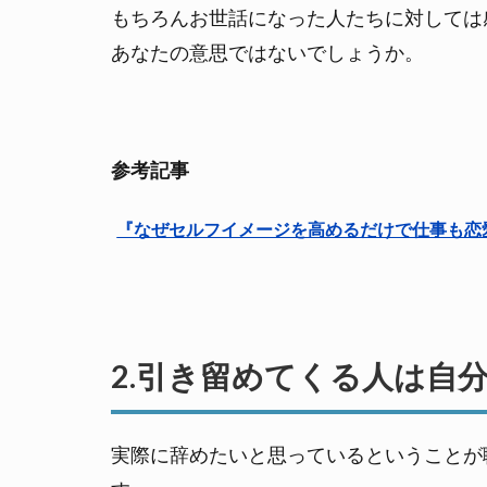
4.
もちろんお世話になった人たちに対しては
逃
あなたの意思ではないでしょうか。
げ
る
の
で
は
参考記事
な
く
『なぜセルフイメージを高めるだけで仕事も恋
ス
テ
ー
ジ
を
変
2.引き留めてくる人は自
え
る
5.正
実際に辞めたいと思っているということが
しい