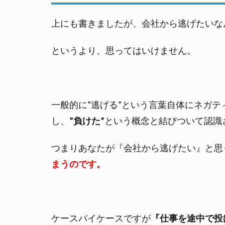
逃
げ
上にも書きましたが、会社から逃げたいな
た
い
というより、思ってはいけません。
な
ん
て
思
う
一般的に”逃げる”という言葉自体にネガ
必
し、
”負けた”
という概念と結びついて認識
要
は
な
つまりあなたが『会社から逃げたい』と思
い
まうのです。
2.
引
き
留
ケースバイケースですが
『仕事を途中で投
め