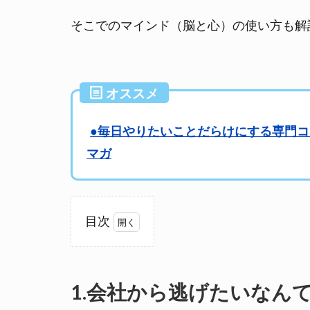
そこでのマインド（脳と心）の使い方も解
オススメ
●毎日やりたいことだらけにする専門
マガ
目次
1.
会
社
1.会社から逃げたいなん
か
ら