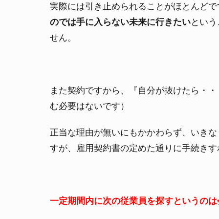
い
実際には引き止められることがほとんどで
3.
のでは手に入らない未来に行きたい
という
自
せん。
分
以
外
の
人
また契約ですから、『自分が抜けたら・・
に
む必要はないです）
判
断
さ
正当な理由が無いにもかかわらず、いきな
せ
すが、雇用契約書の定めた通りに手続きす
て
は
い
け
な
一定期間内に次の従業員を探すというのは
い